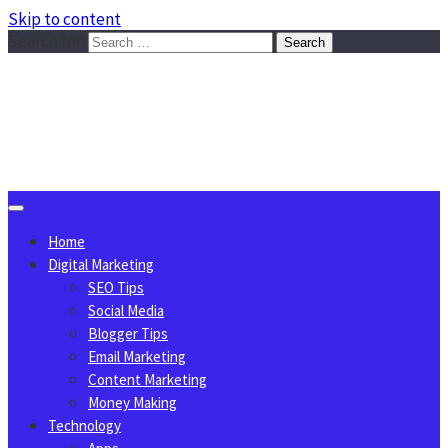
Skip to content
Search for:
Sggreek.com
Write Tips on Business, Marketing, Technology, Lifestyle
August 10, 2026
Home
Digital Marketing
SEO Tips
Social Media
Blogger Tips
Email Marketing
Content Marketing
Money Making
Technology