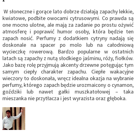
W słoneczne i gorące lato dobrze działają zapachy lekkie,
kwiatowe, podbite owocami cytrusowymi. Co prawda są
one mocno ulotne, ale mają za zadanie po prostu ożywić
atmosferę i poprawić humor osoby, która będzie ten
zapach nosić. Perfumy z dodatkiem cytryny nadają się
doskonale na spacer po molo lub na całodniową
wycieczkę rowerową. Bardzo popularne w ostatnich
latach są zapachy z nutą słodkiego jaśminu, róży, fiołków.
Jako bazę rolę przyjmują akcenty drzewne potęgując tym
samym ciepły charakter zapachu. Ciepłe wakacyjne
wieczory to doskonała, wręcz idealna okazja na wybranie
perfumy, którego zapach będzie urozmaicony o cynamon,
goździki lub nawet gałki muszkatołowej – taka
mieszanka nie przytłacza i jest wyrazista oraz głęboka.